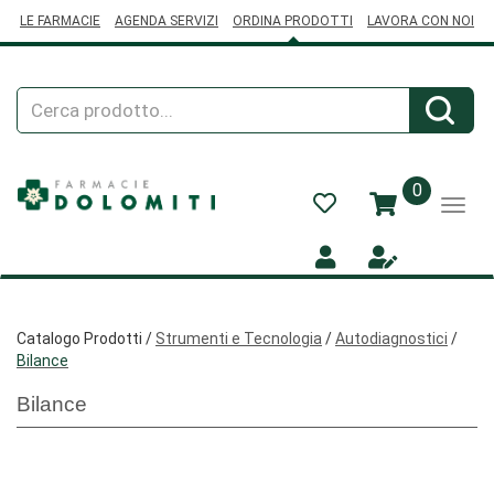
Passa
LE FARMACIE
AGENDA SERVIZI
ORDINA PRODOTTI
LAVORA CON NOI
al
contenuto
principale
Cerca
Cerca
Prodotto
prodotti
0
inseriti
Catalogo Prodotti /
Strumenti e Tecnologia
/
Autodiagnostici
/
Bilance
Bilance