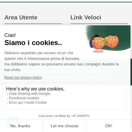
Area Utente
Link Veloci
Informativa Privacy
Condizioni di Vendita
Cookie Policy
Modalità di Pagamento
Contatti
Modalità di Spedizione e Ritiro
FARMACIA DOLOMITI
- Via Frontin nr. 2/A 32028 Trichiana (BL)
infotrichiana@farmaciedolomiti.it
|
Tel.: 0437554440
| P.Iva:
01194600258 | Numero R.E.A.: BL - 402693
Powered by
Prenofa
Web Design
Fulcri srl