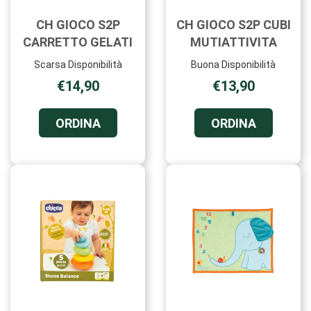
CH GIOCO S2P
CH GIOCO S2P CUBI
CARRETTO GELATI
MUTIATTIVITA
Scarsa Disponibilità
Buona Disponibilità
€14,90
€13,90
ORDINA CH
ORDINA C
ORDINA
ORDINA
GIOCO
GIOCO
S2P
S2P
CARRETTO
CUBI
GELATI AL
MUTIATTI
CARRELLO
CARRELL