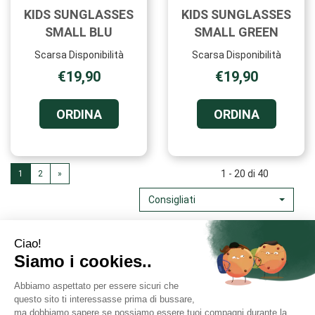
KIDS SUNGLASSES
KIDS SUNGLASSES
SMALL BLU
SMALL GREEN
Scarsa Disponibilità
Scarsa Disponibilità
€19,90
€19,90
ORDINA KIDS
ORDINA K
ORDINA
ORDINA
SUNGLASSES
SUNGLAS
SMALL
SMALL
BLU AL
GREEN AL
CARRELLO
CARRELL
1 - 20 di 40
1
2
»
Consigliati
Area Utente
Link Veloci
Informativa Privacy
Condizioni di Vendita