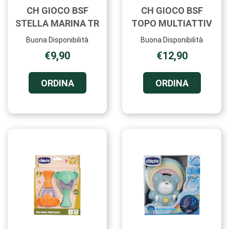
CH GIOCO BSF
CH GIOCO BSF
STELLA MARINA TR
TOPO MULTIATTIV
Buona Disponibilità
Buona Disponibilità
€9,90
€12,90
ORDINA CH
ORDINA C
ORDINA
ORDINA
GIOCO
GIOCO
BSF
BSF
STELLA
TOPO
MARINA
MULTIATT
TR AL
CARRELL
CARRELLO