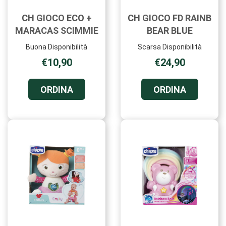
CH GIOCO ECO +
CH GIOCO FD RAINB
MARACAS SCIMMIE
BEAR BLUE
Buona Disponibilità
Scarsa Disponibilità
€10,90
€24,90
ORDINA CH
ORDINA C
ORDINA
ORDINA
GIOCO
GIOCO
ECO
FD
+
RAINB
MARACAS
BEAR
SCIMMIE AL
BLUE AL
CARRELLO
CARRELL