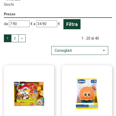
Giochi
Prezzo
filtra
filtra
da
€
a
€
da
a
1 - 20 di 40
1
2
»
Consigliati