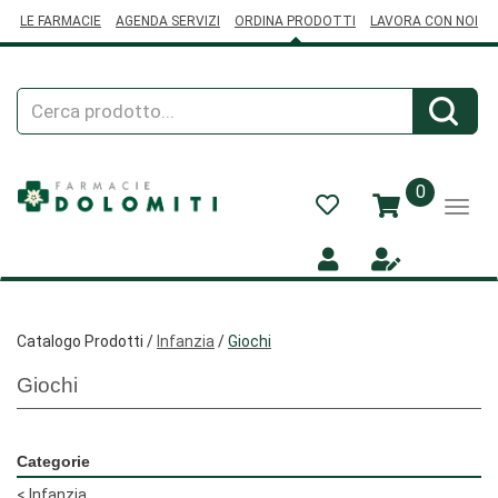
Passa
LE FARMACIE
AGENDA SERVIZI
ORDINA PRODOTTI
LAVORA CON NOI
al
contenuto
principale
Cerca
Cerca
Prodotto
prodotti
0
inseriti
Catalogo Prodotti /
Infanzia
/
Giochi
Giochi
Categorie
<
Infanzia