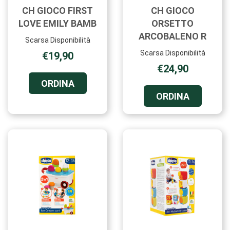
CH GIOCO FIRST
CH GIOCO
LOVE EMILY BAMB
ORSETTO
ARCOBALENO R
Scarsa Disponibilità
Scarsa Disponibilità
€19,90
€24,90
ORDINA CH
ORDINA
GIOCO
ORDINA C
ORDINA
FIRST
GIOCO
LOVE
ORSETTO
EMILY
ARCOBAL
BAMB AL
R AL
CARRELLO
CARRELL