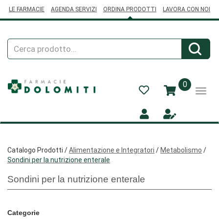
Passa
LE FARMACIE
AGENDA SERVIZI
ORDINA PRODOTTI
LAVORA CON NOI
al
contenuto
principale
Cerca
Cerca
Prodotto
prodotti
0
inseriti
Catalogo Prodotti /
Alimentazione e Integratori
/
Metabolismo
/
Sondini per la nutrizione enterale
Sondini per la nutrizione enterale
Categorie