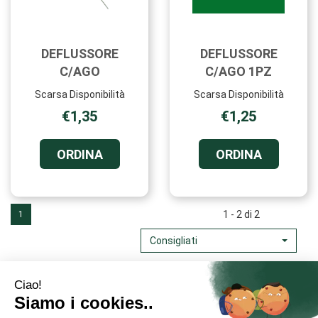
DEFLUSSORE
DEFLUSSORE
C/AGO
C/AGO 1PZ
Scarsa Disponibilità
Scarsa Disponibilità
€1,35
€1,25
ORDINA DEFLUSSORE
ORDINA D
ORDINA
ORDINA
C/AGO AL
C/AGO
CARRELLO
1PZ AL
CARRELL
1 - 2 di 2
1
Consigliati
Area Utente
Link Veloci