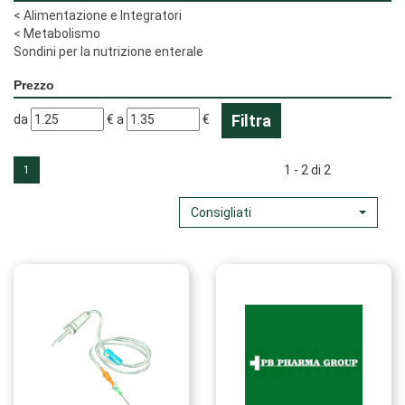
<
Alimentazione e Integratori
<
Metabolismo
Sondini per la nutrizione enterale
Prezzo
filtra
filtra
da
€
a
€
da
a
1 - 2 di 2
1
Consigliati