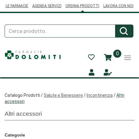
Passa
LE FARMACIE
AGENDA SERVIZI
ORDINA PRODOTTI
LAVORA CON NOI
al
contenuto
principale
Cerca
Cerca
Prodotto
prodotti
0
inseriti
Catalogo Prodotti /
Salute e Benessere
/
Incontinenza
/
Altri
accessori
Altri accessori
Categorie