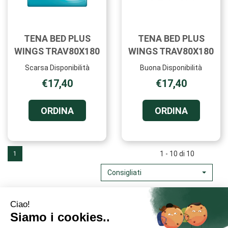
TENA BED PLUS
TENA BED PLUS
WINGS TRAV80X180
WINGS TRAV80X180
Scarsa Disponibilità
Buona Disponibilità
€17,40
€17,40
ORDINA TENA
ORDINA T
ORDINA
ORDINA
BED
BED
PLUS
PLUS
WINGS
WINGS
TRAV80X180 AL
TRAV80X1
1 - 10 di 10
1
CARRELLO
CARRELL
Consigliati
Area Utente
Link Veloci