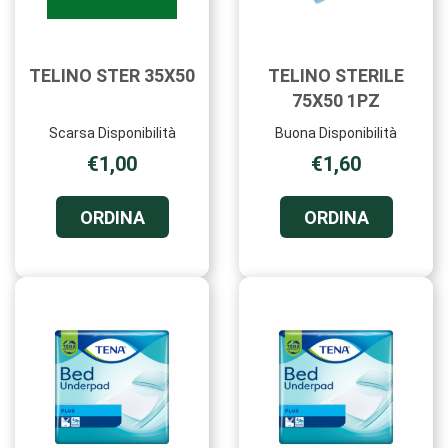
TELINO STER 35X50
TELINO STERILE
75X50 1PZ
Scarsa Disponibilità
Buona Disponibilità
€1,00
€1,60
ORDINA TELINO
ORDINA T
ORDINA
ORDINA
STER
STERILE
35X50 AL
75X50
CARRELLO
1PZ AL
CARRELL