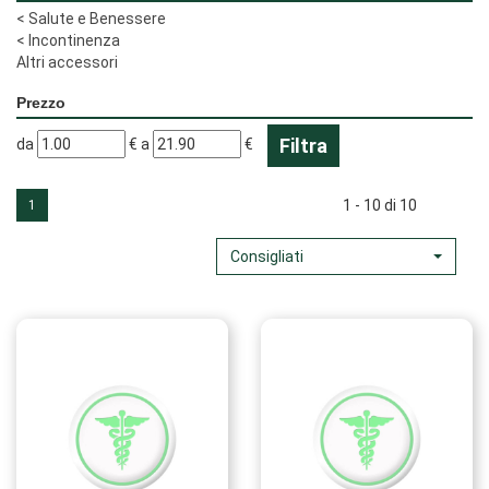
<
Salute e Benessere
<
Incontinenza
Altri accessori
Prezzo
filtra
filtra
da
€
a
€
da
a
1 - 10 di 10
1
Consigliati