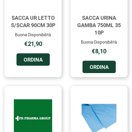
SACCA UR LETTO
SACCA URINA
S/SCAR 90CM 30P
GAMBA 750ML 35
10P
Buona Disponibilità
Buona Disponibilità
€21,90
€8,10
ORDINA SACCA
ORDINA
UR
ORDINA 
ORDINA
LETTO
URINA
S/SCAR
GAMBA
90CM
750ML
30P AL
35
CARRELLO
10P AL
CARRELL