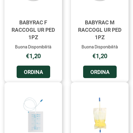
BABYRAC F
BABYRAC M
RACCOGL UR PED
RACCOGL UR PED
1PZ
1PZ
Buona Disponibilità
Buona Disponibilità
€1,20
€1,20
ORDINA BABYRAC
ORDINA 
ORDINA
ORDINA
F
M
RACCOGL
RACCOGL
UR
UR
PED
PED
1PZ AL
1PZ AL
CARRELLO
CARRELL