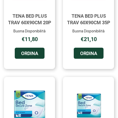
TENA BED PLUS
TENA BED PLUS
TRAV 60X90CM 20P
TRAV 60X90CM 35P
Buona Disponibilità
Buona Disponibilità
€11,80
€21,10
ORDINA TENA
ORDINA T
ORDINA
ORDINA
BED
BED
PLUS
PLUS
TRAV
TRAV
60X90CM
60X90CM
20P AL
35P AL
CARRELLO
CARRELL