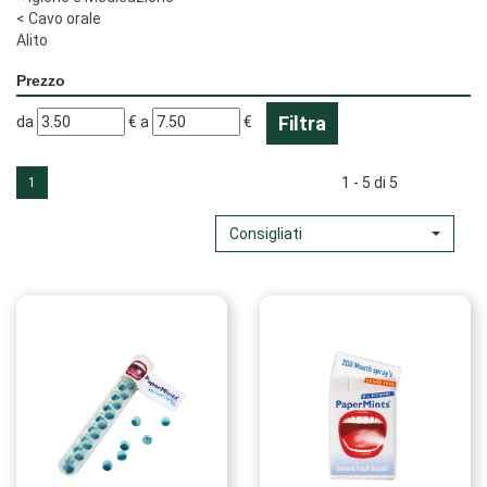
<
Cavo orale
Alito
Prezzo
filtra
filtra
da
€
a
€
da
a
1 - 5 di 5
1
Consigliati