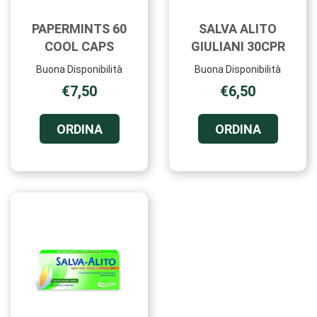
PAPERMINTS 60
SALVA ALITO
COOL CAPS
GIULIANI 30CPR
Buona Disponibilità
Buona Disponibilità
€7,50
€6,50
ORDINA PAPERMINTS
ORDINA S
ORDINA
ORDINA
60
ALITO
COOL
GIULIANI
CAPS AL
30CPR AL
CARRELLO
CARRELL