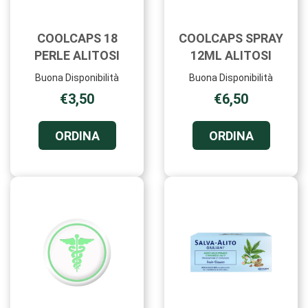
COOLCAPS 18
COOLCAPS SPRAY
PERLE ALITOSI
12ML ALITOSI
Buona Disponibilità
Buona Disponibilità
€3,50
€6,50
ORDINA COOLCAPS
ORDINA 
ORDINA
ORDINA
18
SPRAY
PERLE
12ML
ALITOSI AL
ALITOSI 
CARRELLO
CARRELL