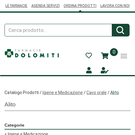
Passa
LE FARMACIE
AGENDA SERVIZI
ORDINA PRODOTTI
LAVORA CON NOI
al
contenuto
principale
Cerca
Cerca
Prodotto
prodotti
0
inseriti
Catalogo Prodotti /
Igiene e Medicazione
/
Cavo orale
/
Alito
Alito
Categorie
<
Igiene e Medicazione