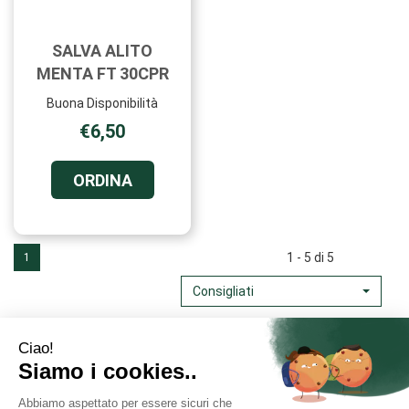
SALVA ALITO
MENTA FT 30CPR
Buona Disponibilità
€6,50
ORDINA SALVA
ORDINA
ALITO
MENTA
FT
30CPR AL
1 - 5 di 5
1
CARRELLO
Consigliati
Area Utente
Link Veloci