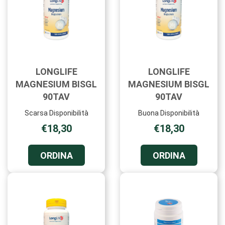
LONGLIFE
LONGLIFE
MAGNESIUM BISGL
MAGNESIUM BISGL
90TAV
90TAV
Scarsa Disponibilità
Buona Disponibilità
€18,30
€18,30
ORDINA LONGLIFE
ORDINA L
ORDINA
ORDINA
MAGNESIUM
MAGNESI
BISGL
BISGL
90TAV AL
90TAV AL
CARRELLO
CARRELL