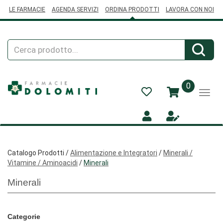
Passa
LE FARMACIE
AGENDA SERVIZI
ORDINA PRODOTTI
LAVORA CON NOI
al
contenuto
principale
Cerca
Cerca
Prodotto
prodotti
0
inseriti
Catalogo Prodotti /
Alimentazione e Integratori
/
Minerali /
Vitamine / Aminoacidi
/
Minerali
Minerali
Categorie