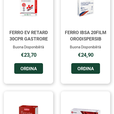
FERRO EV RETARD
FERRO IBSA 20FILM
30CPR GASTRORE
ORODISPERSIB
Buona Disponibilità
Buona Disponibilità
€23,70
€24,90
ORDINA FERRO
ORDINA F
ORDINA
ORDINA
EV
IBSA
RETARD
20FILM
30CPR
ORODISPE
GASTRORE AL
CARRELL
CARRELLO