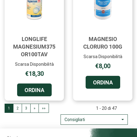
LONGLIFE
MAGNESIO
MAGNESIUM375
CLORURO 100G
OR100TAV
Scarsa Disponibilità
Scarsa Disponibilità
€8,00
€18,30
ORDINA 
ORDINA
CLORURO
ORDINA LONGLIFE
ORDINA
100G AL
MAGNESIUM375
CARRELL
OR100TAV AL
CARRELLO
1 - 20 di 47
1
2
3
»
»»
Consigliati