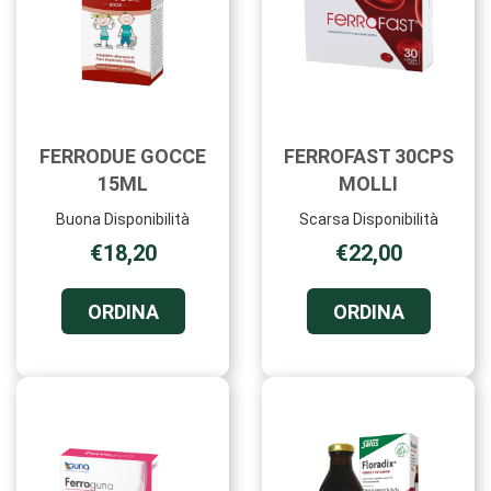
FERRODUE GOCCE
FERROFAST 30CPS
15ML
MOLLI
Buona Disponibilità
Scarsa Disponibilità
€18,20
€22,00
ORDINA FERRODUE
ORDINA F
ORDINA
ORDINA
GOCCE
30CPS
15ML AL
MOLLI AL
CARRELLO
CARRELL