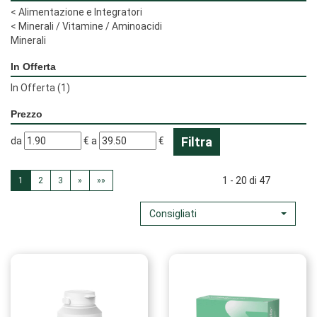
<
Alimentazione e Integratori
<
Minerali / Vitamine / Aminoacidi
Minerali
In Offerta
In Offerta
(1)
Prezzo
filtra
filtra
da
€
a
€
da
a
1 - 20 di 47
1
2
3
»
»»
Consigliati