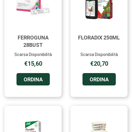
FERROGUNA
FLORADIX 250ML
28BUST
Scarsa Disponibilità
Scarsa Disponibilità
€15,60
€20,70
ORDINA FERROGUNA
ORDINA F
ORDINA
ORDINA
28BUST AL
250ML AL
CARRELLO
CARRELL