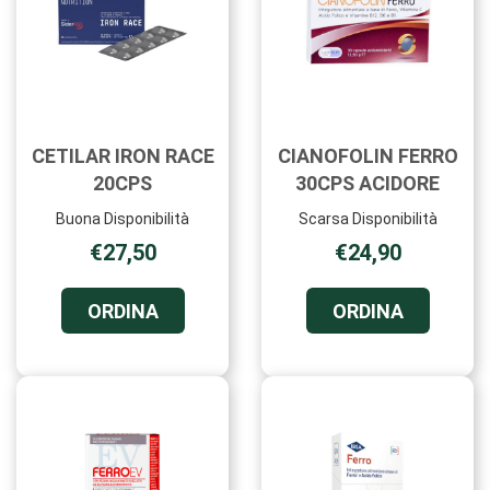
CETILAR IRON RACE
CIANOFOLIN FERRO
20CPS
30CPS ACIDORE
Buona Disponibilità
Scarsa Disponibilità
€27,50
€24,90
ORDINA CETILAR
ORDINA C
ORDINA
ORDINA
IRON
FERRO
RACE
30CPS
20CPS AL
ACIDORE 
CARRELLO
CARRELL