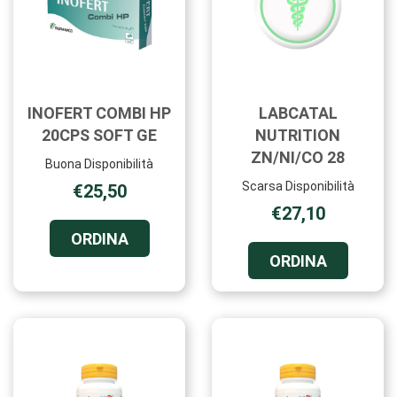
INOFERT COMBI HP
LABCATAL
20CPS SOFT GE
NUTRITION
ZN/NI/CO 28
Buona Disponibilità
Scarsa Disponibilità
€25,50
€27,10
ORDINA INOFERT
ORDINA
COMBI
ORDINA 
ORDINA
HP
NUTRITIO
20CPS
ZN/NI/CO
SOFT
28 AL
GE AL
CARRELL
CARRELLO