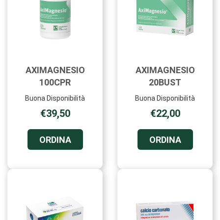
AXIMAGNESIO
AXIMAGNESIO
100CPR
20BUST
Buona Disponibilità
Buona Disponibilità
€39,50
€22,00
ORDINA AXIMAGNESIO
ORDINA A
ORDINA
ORDINA
100CPR AL
20BUST A
CARRELLO
CARRELL