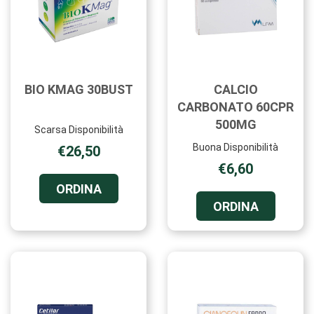
BIO KMAG 30BUST
CALCIO
CARBONATO 60CPR
500MG
Scarsa Disponibilità
Buona Disponibilità
€26,50
€6,60
ORDINA BIO
ORDINA
KMAG
ORDINA C
ORDINA
30BUST AL
CARBONA
CARRELLO
60CPR
500MG AL
CARRELL