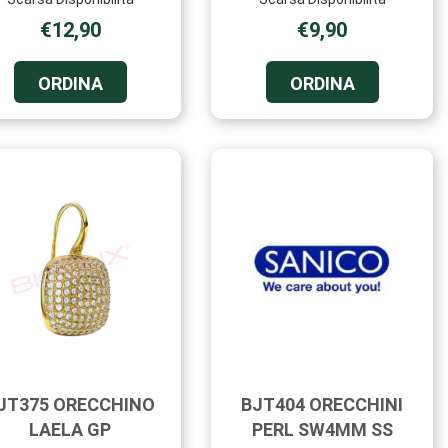
€12,90
€9,90
ORDINA BJT367
ORDINA BJT
ORDINA
ORDINA
ORECCHINO
ORECCHINO
LIORA
THALINDRA
GP AL
SS AL
CARRELLO
CARRELLO
JT375 ORECCHINO
BJT404 ORECCHINI
LAELA GP
PERL SW4MM SS