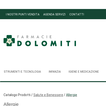
Passa
al
contenuto
I NOSTRI PUNTI VENDITA
AGENDA SERVIZI
CONTATTI
principale
Ordini
Farmacie
Dolomiti
STRUMENTI E TECNOLOGIA
INFANZIA
IGIENE E MEDICAZIONE
Catalogo Prodotti /
Salute e Benessere
/
Allergie
Allergie