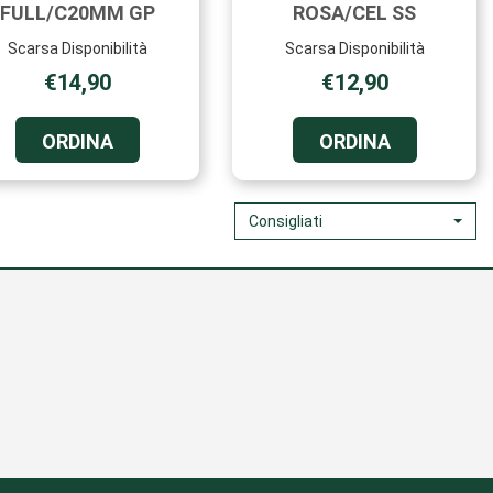
FULL/C20MM GP
ROSA/CEL SS
Scarsa Disponibilità
Scarsa Disponibilità
€14,90
€12,90
ORDINA BJT424
ORDINA BJT
ORDINA
ORDINA
ORECCHINI
ORECCHINI
FULL/C20MM
ROSA/CEL
GP AL
SS AL
Consigliati
CARRELLO
CARRELLO