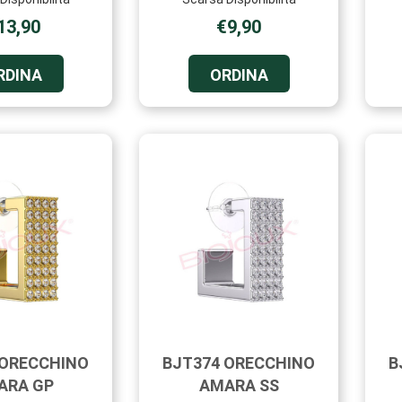
13,90
€9,90
ORDINA BJT280
ORDINA BJT293
RDINA
ORDINA
ORECCHINI
ORECCHINI
GEORGIA
ROME
SS AL
12MM
CARRELLO
SS AL
CARRELLO
 ORECCHINO
BJT374 ORECCHINO
B
ARA GP
AMARA SS