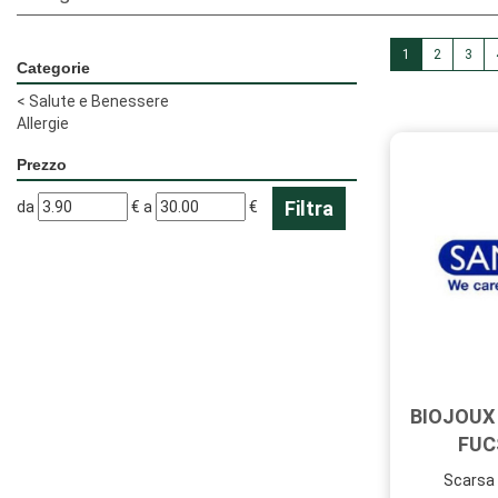
1
2
3
Categorie
<
Salute e Benessere
Allergie
Prezzo
filtra
filtra
da
€
a
€
da
a
BIOJOUX 
FUC
Scarsa 