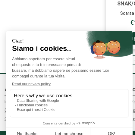
SNAK/
Scarsa 
€
O
1
2
3
Area Utente
Link Veloc
Informativa Privacy
Condizioni di V
Cookie Policy
Modalità di P
Contatti
Modalità di Spe