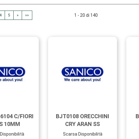
1 - 20 di 140
4
5
»
»»
6104 C/FIORI
BJT0108 ORECCHINI
B
S 10MM
CRY ARAN SS
Disponibilità
Scarsa Disponibilità