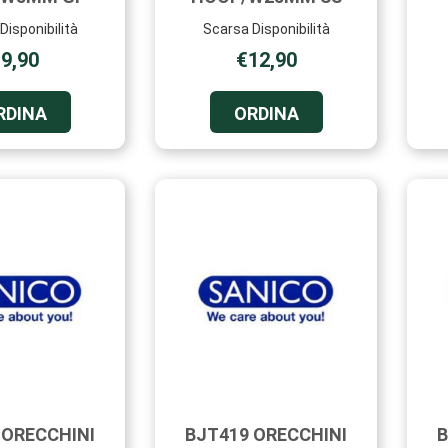
Disponibilità
Scarsa Disponibilità
9,90
€12,90
ORDINA BJT405
ORDINA BJT408
RDINA
ORDINA
ORECCHINI
ORECCHINI
PERL
HOOP/W25MM
SW5MM
SS AL
GP AL
CARRELLO
CARRELLO
 ORECCHINI
BJT419 ORECCHINI
B