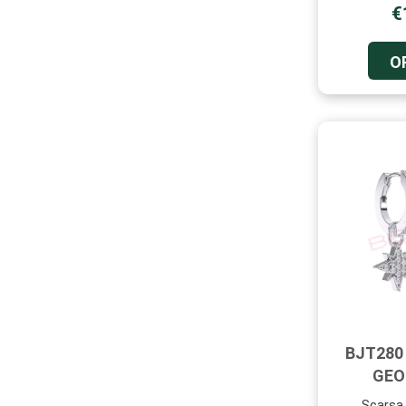
€
O
BJT280
GEO
Scarsa 