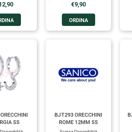
12,90
€9,90
ORDINA BIOJOUX
ORDINA BJT0108
RDINA
ORDINA
6104
ORECCHINI
C/FIORI
CRY
FUCS
ARAN
10MM AL
SS AL
CARRELLO
CARRELLO
 ORECCHINI
BJT293 ORECCHINI
B
RGIA SS
ROME 12MM SS
Disponibilità
Scarsa Disponibilità