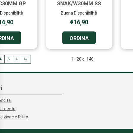
C30MM GP
SNAK/W30MM SS
Disponibilità
Buona Disponibilità
16,90
€16,90
ORDINA BJT418
ORDINA BJT419
RDINA
ORDINA
ORECCHINI
ORECCHINI
SNAK/C30MM
SNAK/W30MM
GP AL
SS AL
1 - 20 di 140
4
5
»
»»
CARRELLO
CARRELLO
i
endita
agamento
dizione e Ritiro