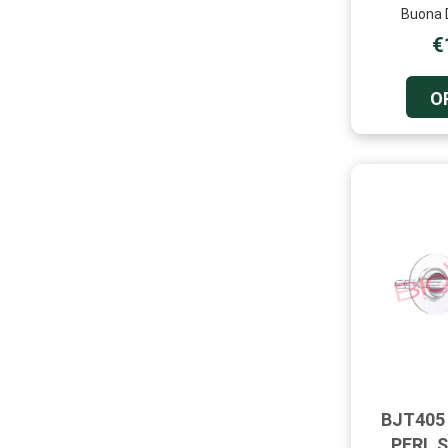
Buona D
€
O
BJT405
PERL 