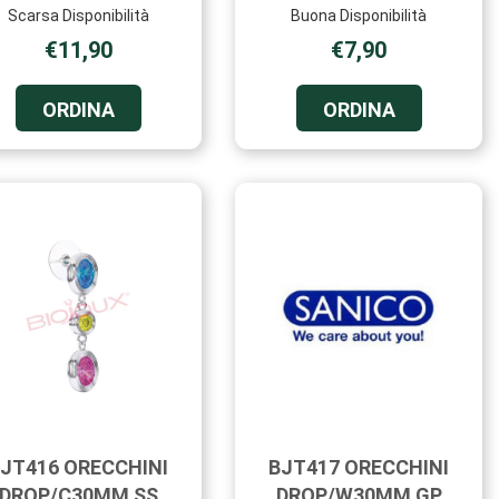
Scarsa Disponibilità
Buona Disponibilità
€11,90
€7,90
ORDINA BJT375
ORDINA BJT
ORDINA
ORDINA
ORECCHINO
ORECCHINI
LAELA
PERL
GP AL
SW4MM
CARRELLO
SS AL
CARRELLO
JT416 ORECCHINI
BJT417 ORECCHINI
DROP/C30MM SS
DROP/W30MM GP