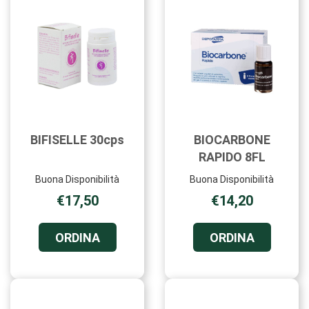
BIFISELLE 30cps
BIOCARBONE
RAPIDO 8FL
Buona Disponibilità
Buona Disponibilità
€17,50
€14,20
ORDINA BIFISELLE
ORDINA B
ORDINA
ORDINA
30CPS AL
RAPIDO
CARRELLO
8FL AL
CARRELL