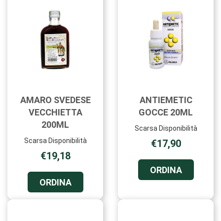
AMARO SVEDESE
ANTIEMETIC
VECCHIETTA
GOCCE 20ML
200ML
Scarsa Disponibilità
Scarsa Disponibilità
€17,90
€19,18
ORDINA A
ORDINA
GOCCE
ORDINA AMARO
ORDINA
20ML AL
SVEDESE
CARRELL
VECCHIETTA
200ML AL