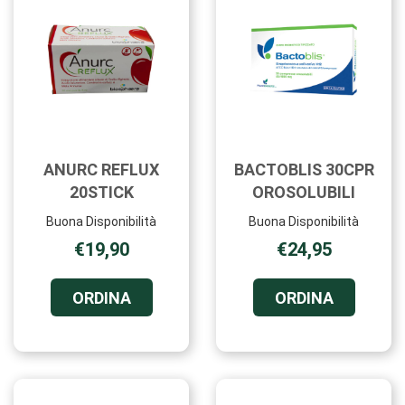
CARRELLO
ANURC REFLUX
BACTOBLIS 30CPR
20STICK
OROSOLUBILI
Buona Disponibilità
Buona Disponibilità
€19,90
€24,95
ORDINA ANURC
ORDINA B
ORDINA
ORDINA
REFLUX
30CPR
20STICK AL
OROSOLUB
CARRELLO
CARRELL