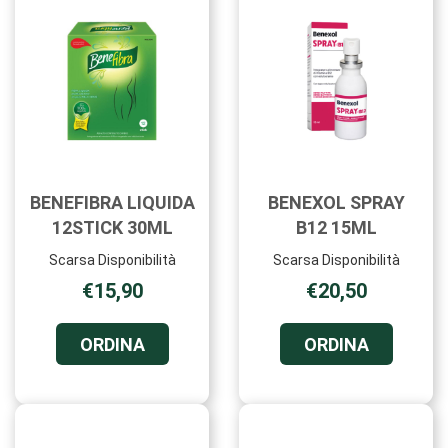
BENEFIBRA LIQUIDA
BENEXOL SPRAY
12STICK 30ML
B12 15ML
Scarsa Disponibilità
Scarsa Disponibilità
€15,90
€20,50
ORDINA BENEFIBRA
ORDINA B
ORDINA
ORDINA
LIQUIDA
SPRAY
12STICK
B12
30ML AL
15ML AL
CARRELLO
CARRELL