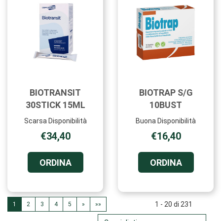
CARRELL
BIOTRANSIT
BIOTRAP S/G
30STICK 15ML
10BUST
Scarsa Disponibilità
Buona Disponibilità
€34,40
€16,40
ORDINA BIOTRANSIT
ORDINA B
ORDINA
ORDINA
30STICK
S/G
15ML AL
10BUST A
CARRELLO
CARRELL
1 - 20 di 231
1
2
3
4
5
»
»»