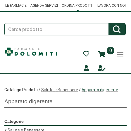
Passa
LE FARMACIE
AGENDA SERVIZI
ORDINA PRODOTTI
LAVORA CON NOI
al
contenuto
principale
Cerca
Cerca
Prodotto
prodotti
0
inseriti
Catalogo Prodotti /
Salute e Benessere
/
Apparato digerente
Apparato digerente
Categorie
<
Salute e Benessere