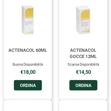
ACTENACOL 60ML
ACTENACOL
GOCCE 12ML
Buona Disponibilità
Scarsa Disponibilità
€18,00
€14,50
ORDINA ACTENACOL
ORDINA 
ORDINA
ORDINA
60ML AL
GOCCE
CARRELLO
12ML AL
CARRELL