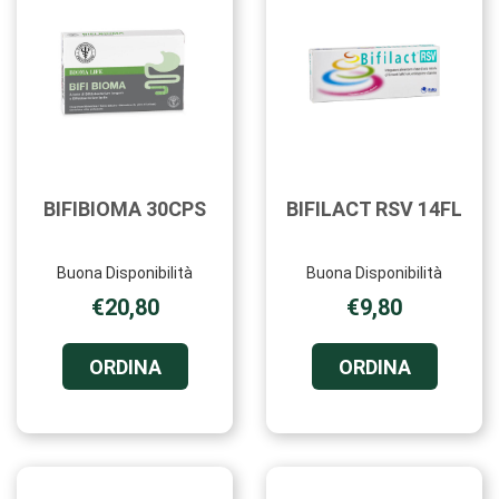
BIFIBIOMA 30CPS
BIFILACT RSV 14FL
Buona Disponibilità
Buona Disponibilità
€20,80
€9,80
ORDINA BIFIBIOMA
ORDINA B
ORDINA
ORDINA
30CPS AL
RSV
CARRELLO
14FL AL
CARRELL