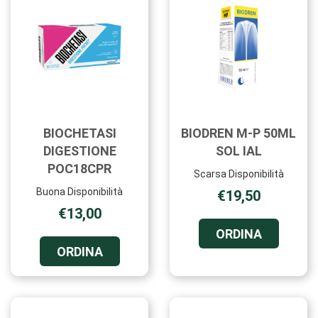
BIOCHETASI
BIODREN M-P 50ML
DIGESTIONE
SOL IAL
POC18CPR
Scarsa Disponibilità
Buona Disponibilità
€19,50
€13,00
ORDINA B
ORDINA
M-
ORDINA BIOCHETASI
ORDINA
P
DIGESTIONE
50ML
POC18CPR AL
SOL
CARRELLO
IAL AL