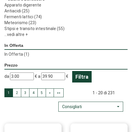
Apparato digerente
Antiacidi
(25)
Fermenti lattici
(74)
Meteorismo
(23)
Stipsi e transito intestinale
(55)
...vedi altre +
In Offerta
In Offerta
(1)
Prezzo
filtra
filtra
da
€
a
€
da
a
1 - 20 di 231
1
2
3
4
5
»
»»
Consigliati