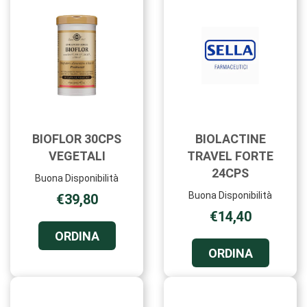
CARRELL
BIOFLOR 30CPS
BIOLACTINE
VEGETALI
TRAVEL FORTE
24CPS
Buona Disponibilità
Buona Disponibilità
€39,80
€14,40
ORDINA BIOFLOR
ORDINA
30CPS
ORDINA B
ORDINA
VEGETALI AL
TRAVEL
CARRELLO
FORTE
24CPS AL