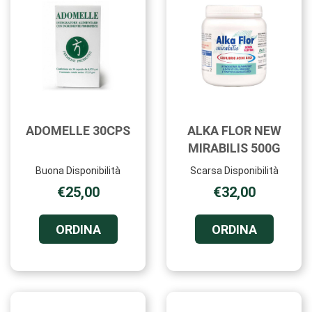
ADOMELLE 30CPS
ALKA FLOR NEW
MIRABILIS 500G
Buona Disponibilità
Scarsa Disponibilità
€25,00
€32,00
ORDINA ADOMELLE
ORDINA A
ORDINA
ORDINA
30CPS AL
FLOR
CARRELLO
NEW
MIRABILI
500G AL
CARRELL