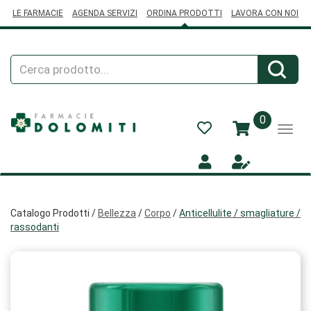
Passa
LE FARMACIE
AGENDA SERVIZI
ORDINA PRODOTTI
LAVORA CON NOI
al
contenuto
principale
Cerca
Cerca
Prodotto
prodotti
0
inseriti
Catalogo Prodotti /
Bellezza
/
Corpo
/
Anticellulite / smagliature /
rassodanti