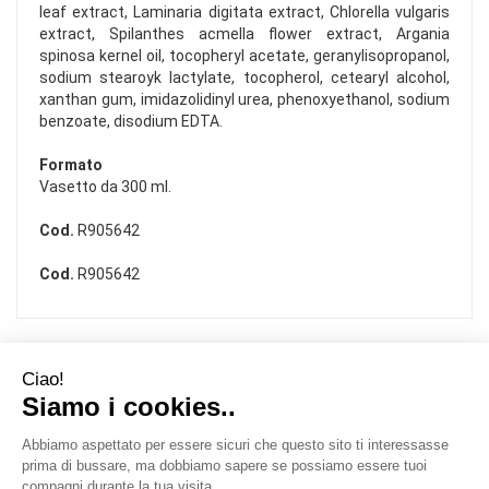
leaf extract, Laminaria digitata extract, Chlorella vulgaris
extract, Spilanthes acmella flower extract, Argania
spinosa kernel oil, tocopheryl acetate, geranylisopropanol,
sodium stearoyk lactylate, tocopherol, cetearyl alcohol,
xanthan gum, imidazolidinyl urea, phenoxyethanol, sodium
benzoate, disodium EDTA.
Formato
Vasetto da 300 ml.
Cod.
R905642
Cod.
R905642
Area Utente
Link Veloci
Informativa Privacy
Condizioni di Vendita
Cookie Policy
Modalità di Pagamento