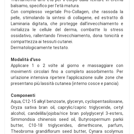
balsamo, specifico per l'età matura.
Con complesso vegetale Pro-Collagen, che rassoda la
pelle, stimolando la sintesi di collagene, ed estratto di
Laminaria digitata, che protegge dall'invecchiamento e
rivitalizza le cellule del derma, combatte lo stress
ossidativo, rallentando l'invecchiamento, dona tonicità e
compattezza ai tessuti cutanei.
Dermatologicamente testato.
Modalità d'uso
Applicare 1 o 2 volte al giorno e massaggiare con
movimenti circolari fino a completo assorbimento. Per
un'azione intensiva ripetere l'applicazione sulle zone che
presentano più lassità cutanea (interno cosce e pancia).
Componenti
Aqua, C12-15 alkyl benzoate, glyceryn, cyclopentasiloxane,
Oryza sativa bran oil, caprylic/capric triglyceride, cetyl
alcohol, candelilla/jojoba/rice bran polyglyceryl 3-esters,
Simmondsia chinensis seed oil, Butyrospermum parkii
butter, C10-18 triglycerides, dimethicone, parfum,
Theobroma grandiflorum seed butter, Cynara scolymus