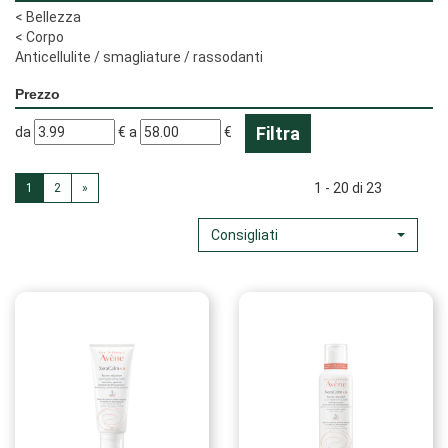
<
Bellezza
<
Corpo
Anticellulite / smagliature / rassodanti
Prezzo
filtra
filtra
da
€
a
€
da
a
1 - 20 di 23
1
2
»
Consigliati