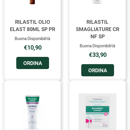
RILASTIL OLIO
RILASTIL
ELAST 80ML SP PR
SMAGLIATURE CR
NF SP
Buona Disponibilità
Buona Disponibilità
€10,90
€33,90
ORDINA RILASTIL
ORDINA
OLIO
ORDINA R
ORDINA
ELAST
SMAGLIA
80ML
CR
SP
NF
PR AL
SP AL
CARRELLO
CARRELL