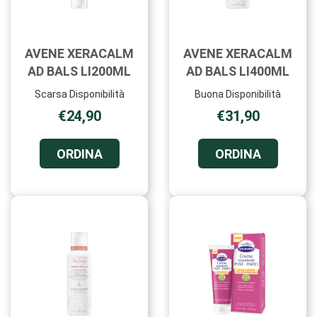
AVENE XERACALM
AVENE XERACALM
AD BALS LI200ML
AD BALS LI400ML
Scarsa Disponibilità
Buona Disponibilità
€24,90
€31,90
ORDINA AVENE
ORDINA A
ORDINA
ORDINA
XERACALM
XERACAL
AD
AD
BALS
BALS
LI200ML AL
LI400ML 
CARRELLO
CARRELL