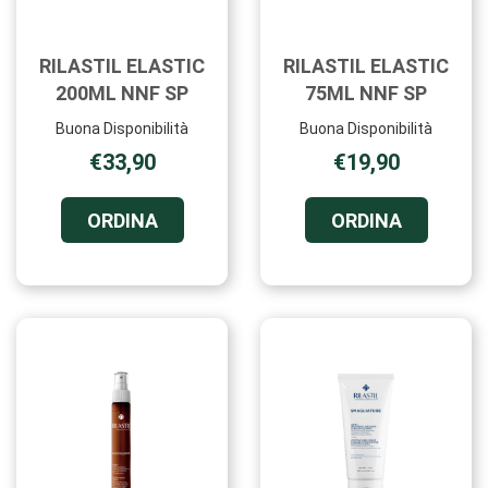
RILASTIL ELASTIC
RILASTIL ELASTIC
200ML NNF SP
75ML NNF SP
Buona Disponibilità
Buona Disponibilità
€33,90
€19,90
ORDINA RILASTIL
ORDINA R
ORDINA
ORDINA
ELASTIC
ELASTIC
200ML
75ML
NNF
NNF
SP AL
SP AL
CARRELLO
CARRELL