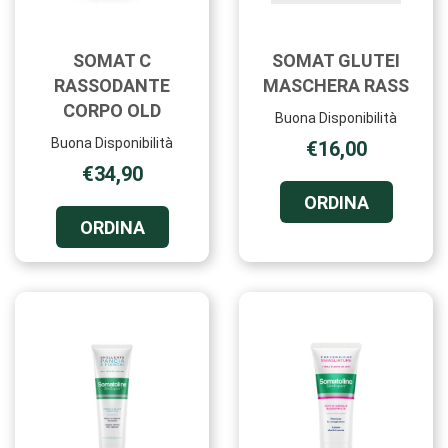
SOMAT C
SOMAT GLUTEI
RASSODANTE
MASCHERA RASS
CORPO OLD
Buona Disponibilità
Buona Disponibilità
€16,00
€34,90
ORDINA 
ORDINA
GLUTEI
ORDINA SOMAT
ORDINA
MASCHER
C
RASS AL
RASSODANTE
CARRELL
CORPO
OLD AL
CARRELLO