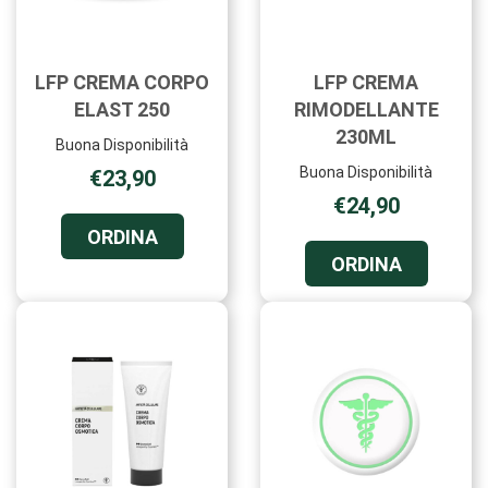
LFP CREMA CORPO
LFP CREMA
ELAST 250
RIMODELLANTE
230ML
Buona Disponibilità
Buona Disponibilità
€23,90
€24,90
ORDINA LFP
ORDINA
CREMA
ORDINA L
ORDINA
CORPO
CREMA
ELAST
RIMODEL
250 AL
230ML AL
CARRELLO
CARRELL