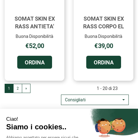
SOMAT SKIN EX
SOMAT SKIN EX
RASS ANTIETA'
RASS CORPO EL
Buona Disponibilità
Buona Disponibilità
€52,00
€39,00
ORDINA SOMAT
ORDINA 
ORDINA
ORDINA
SKIN
SKIN
EX
EX
RASS
RASS
ANTIETA' AL
CORPO
1 - 20 di 23
1
2
»
CARRELLO
EL AL
Consigliati
CARRELL
Area Utente
Link Veloci