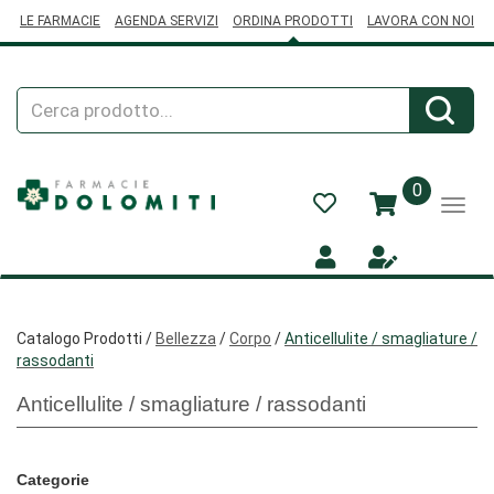
Passa
LE FARMACIE
AGENDA SERVIZI
ORDINA PRODOTTI
LAVORA CON NOI
al
contenuto
principale
Cerca
Cerca
Prodotto
prodotti
0
inseriti
Catalogo Prodotti /
Bellezza
/
Corpo
/
Anticellulite / smagliature /
rassodanti
Anticellulite / smagliature / rassodanti
Categorie