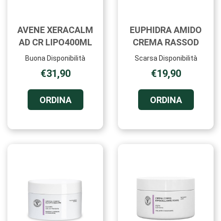
AVENE XERACALM
EUPHIDRA AMIDO
AD CR LIPO400ML
CREMA RASSOD
Buona Disponibilità
Scarsa Disponibilità
€31,90
€19,90
ORDINA AVENE
ORDINA E
ORDINA
ORDINA
XERACALM
AMIDO
AD
CREMA
CR
RASSOD 
LIPO400ML AL
CARRELL
CARRELLO