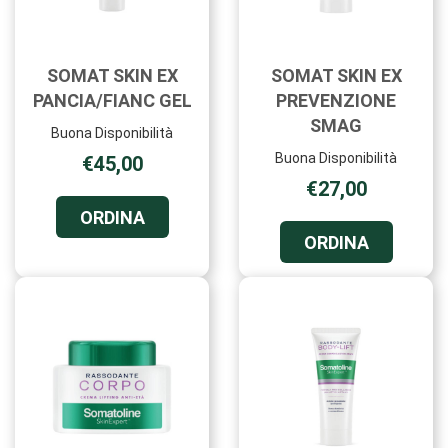
SOMAT SKIN EX
SOMAT SKIN EX
PANCIA/FIANC GEL
PREVENZIONE
SMAG
Buona Disponibilità
Buona Disponibilità
€45,00
€27,00
ORDINA SOMAT
ORDINA
SKIN
ORDINA 
ORDINA
EX
SKIN
PANCIA/FIANC
EX
GEL AL
PREVENZ
CARRELLO
SMAG AL
CARRELL