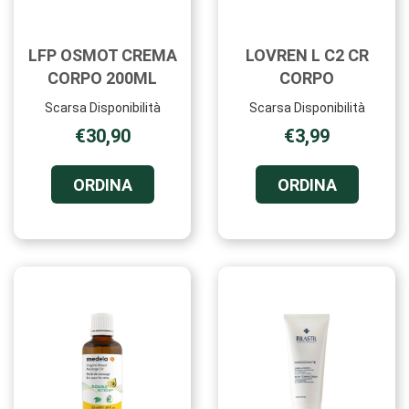
LFP OSMOT CREMA
LOVREN L C2 CR
CORPO 200ML
CORPO
Scarsa Disponibilità
Scarsa Disponibilità
€30,90
€3,99
ORDINA LFP
ORDINA L
ORDINA
ORDINA
OSMOT
L
CREMA
C2
CORPO
CR
200ML AL
CORPO A
CARRELLO
CARRELL