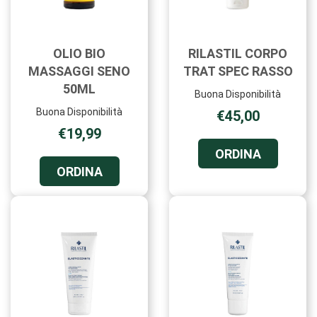
OLIO BIO
RILASTIL CORPO
MASSAGGI SENO
TRAT SPEC RASSO
50ML
Buona Disponibilità
Buona Disponibilità
€45,00
€19,99
ORDINA R
ORDINA
CORPO
ORDINA OLIO
ORDINA
TRAT
BIO
SPEC
MASSAGGI
RASSO A
SENO
CARRELL
50ML AL
CARRELLO