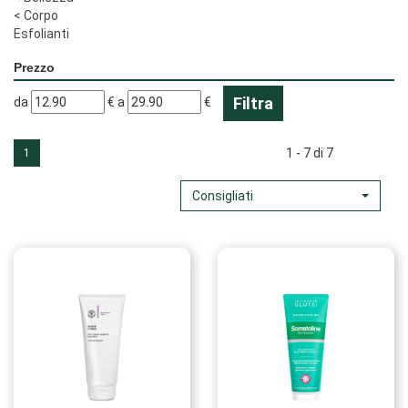
<
Corpo
Esfolianti
Prezzo
filtra
filtra
da
€
a
€
da
a
1 - 7 di 7
1
Consigliati