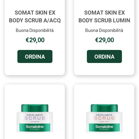
SOMAT SKIN EX
SOMAT SKIN EX
BODY SCRUB A/ACQ
BODY SCRUB LUMIN
Buona Disponibilità
Buona Disponibilità
€29,00
€29,00
ORDINA SOMAT
ORDINA 
ORDINA
ORDINA
SKIN
SKIN
EX
EX
BODY
BODY
SCRUB
SCRUB
A/ACQ AL
LUMIN AL
CARRELLO
CARRELL