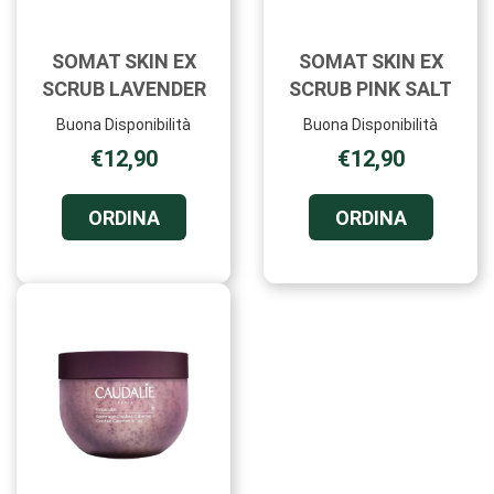
SOMAT SKIN EX
SOMAT SKIN EX
SCRUB LAVENDER
SCRUB PINK SALT
Buona Disponibilità
Buona Disponibilità
€12,90
€12,90
ORDINA SOMAT
ORDINA 
ORDINA
ORDINA
SKIN
SKIN
EX
EX
SCRUB
SCRUB
LAVENDER AL
PINK
CARRELLO
SALT AL
CARRELL