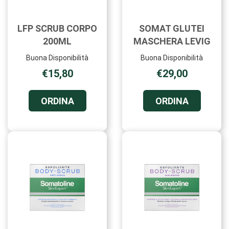
LFP SCRUB CORPO
SOMAT GLUTEI
200ML
MASCHERA LEVIG
Buona Disponibilità
Buona Disponibilità
€15,80
€29,00
ORDINA LFP
ORDINA 
ORDINA
ORDINA
SCRUB
GLUTEI
CORPO
MASCHER
200ML AL
LEVIG AL
CARRELLO
CARRELL