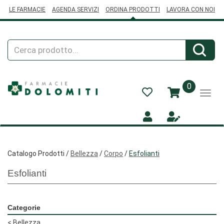
Passa
LE FARMACIE
AGENDA SERVIZI
ORDINA PRODOTTI
LAVORA CON NOI
al
contenuto
principale
Cerca
Cerca
Prodotto
prodotti
0
inseriti
Catalogo Prodotti /
Bellezza
/
Corpo
/
Esfolianti
Esfolianti
Categorie
<
Bellezza