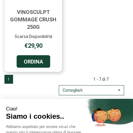
VINOSCULPT
GOMMAGE CRUSH
250G
Scarsa Disponibilità
€29,90
ORDINA VINOSCULPT
ORDINA
GOMMAGE
CRUSH
250G AL
1 - 7 di 7
1
CARRELLO
Consigliati
Area Utente
Link Veloci