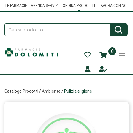
Passa
LE FARMACIE
AGENDA SERVIZI
ORDINA PRODOTTI
LAVORA CON NOI
al
contenuto
principale
Cerca
Cerca
Prodotto
prodotti
0
inseriti
Catalogo Prodotti /
Ambiente
/
Pulizia e igiene