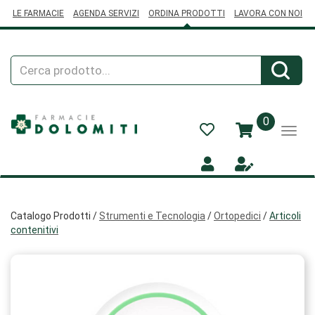
Passa
LE FARMACIE
AGENDA SERVIZI
ORDINA PRODOTTI
LAVORA CON NOI
al
contenuto
principale
Cerca
Cerca
Prodotto
prodotti
0
inseriti
Catalogo Prodotti /
Strumenti e Tecnologia
/
Ortopedici
/
Articoli
contenitivi