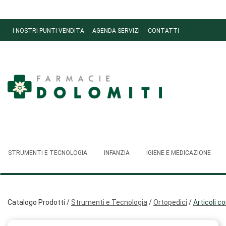
Passa
al
contenuto
I NOSTRI PUNTI VENDITA
AGENDA SERVIZI
CONTATTI
principale
Ordini
Farmacie
Dolomiti
STRUMENTI E TECNOLOGIA
INFANZIA
IGIENE E MEDICAZIONE
Catalogo Prodotti /
Strumenti e Tecnologia
/
Ortopedici
/
Articoli co