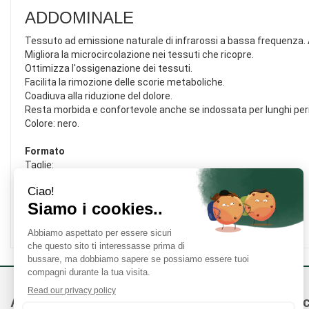
ADDOMINALE
Tessuto ad emissione naturale di infrarossi a bassa frequenza. A
Migliora la microcircolazione nei tessuti che ricopre.
Ottimizza l'ossigenazione dei tessuti.
Facilita la rimozione delle scorie metaboliche.
Coadiuva alla riduzione del dolore.
Resta morbida e confortevole anche se indossata per lunghi peri
Colore: nero.
Formato
Taglie:
• S fino a 72 cm (circonferenza vita).
• M da 72 a 80 cm (circonferenza vita).
• L da 80 a 90 cm (circonferenza vita).
• XL da 90 a 102 cm (circonferenza vita).
Area Utente
Link Veloc