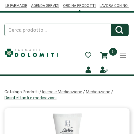
Passa
LE FARMACIE
AGENDA SERVIZI
ORDINA PRODOTTI
LAVORA CON NOI
al
contenuto
principale
Cerca
Cerca
Prodotto
prodotti
0
inseriti
Catalogo Prodotti /
Igiene e Medicazione
/
Medicazione
/
Disinfettanti e medicazioni