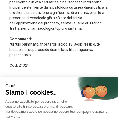
per esempio in età pediatrica o nei soggetti intolleranti.
Indipendentemente dalla patologia cutanea diagnosticata
si ottiene una riduzione significativa di eritema, prurito e
presenza di vescicole già a 48 ore dall'inizio
dell'applicazione del prodotto, senza l'ausilio di ulteriori
trattamenti farmacologici topici o sistemici.
Componenti:
furfuril palmitato, fitosteroli, acido 18-β-glicirretico, α-
bisabololo, superossido dismutasi, fitosfingosina,
polidocanolo.
Cod.
21321
Area Utente
Link Veloci
Informativa Privacy
Condizioni di Vendita
Cookie Policy
Modalità di Pagamento