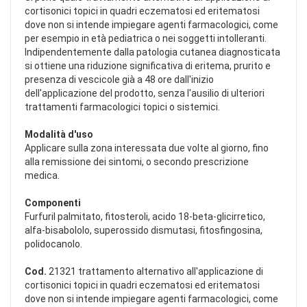
cortisonici topici in quadri eczematosi ed eritematosi
dove non si intende impiegare agenti farmacologici, come
per esempio in età pediatrica o nei soggetti intolleranti.
Indipendentemente dalla patologia cutanea diagnosticata
si ottiene una riduzione significativa di eritema, prurito e
presenza di vescicole già a 48 ore dall'inizio
dell'applicazione del prodotto, senza l'ausilio di ulteriori
trattamenti farmacologici topici o sistemici.
Modalità d'uso
Applicare sulla zona interessata due volte al giorno, fino
alla remissione dei sintomi, o secondo prescrizione
medica.
Componenti
Furfuril palmitato, fitosteroli, acido 18-beta-glicirretico,
alfa-bisabololo, superossido dismutasi, fitosfingosina,
polidocanolo.
Cod.
21321 trattamento alternativo all'applicazione di
cortisonici topici in quadri eczematosi ed eritematosi
dove non si intende impiegare agenti farmacologici, come