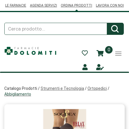
Passa
LE FARMACIE
AGENDA SERVIZI
ORDINA PRODOTTI
LAVORA CON NOI
al
contenuto
principale
Cerca
Cerca
Prodotto
prodotti
0
inseriti
Catalogo Prodotti /
Strumenti e Tecnologia
/
Ortopedici
/
Abbigliamento