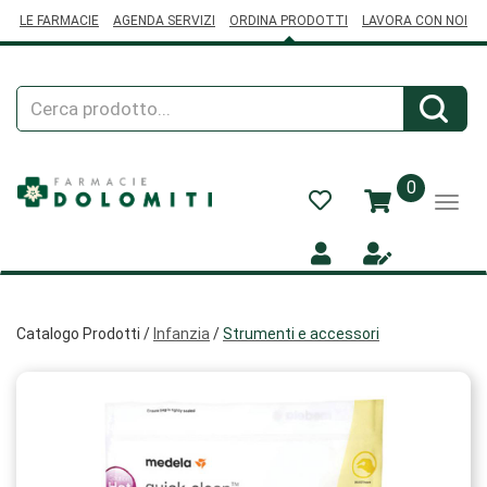
Passa
LE FARMACIE
AGENDA SERVIZI
ORDINA PRODOTTI
LAVORA CON NOI
al
contenuto
principale
Cerca
Cerca
Prodotto
prodotti
0
inseriti
Catalogo Prodotti /
Infanzia
/
Strumenti e accessori