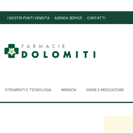
Passa
al
contenuto
I NOSTRI PUNTI VENDITA
AGENDA SERVIZI
CONTATTI
principale
Ordini
Farmacie
Dolomiti
STRUMENTI E TECNOLOGIA
INFANZIA
IGIENE E MEDICAZIONE