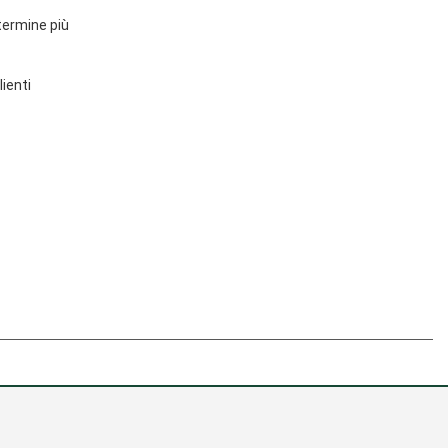
 termine più
lienti