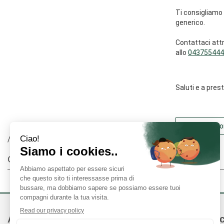
Ti consigliamo 
generico.
Contattaci att
allo
043755444
Saluti e a pre
Torna alla 
/
Catalogo Prodotti
Offerte Volantino Farmacia
Area Utente
Link Veloc