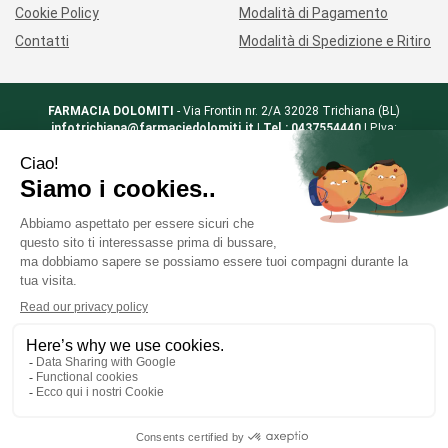
Cookie Policy
Modalità di Pagamento
Contatti
Modalità di Spedizione e Ritiro
FARMACIA DOLOMITI
- Via Frontin nr. 2/A 32028 Trichiana (BL)
infotrichiana@farmaciedolomiti.it
|
Tel.: 0437554440
| P.Iva:
01194600258 | Numero R.E.A.: BL - 402693
Powered by
Prenofa
Web Design
Fulcri srl