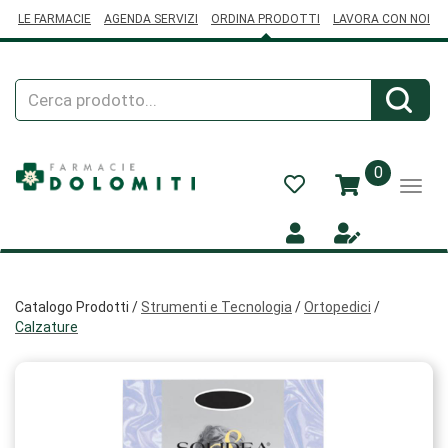
Passa
LE FARMACIE
AGENDA SERVIZI
ORDINA PRODOTTI
LAVORA CON NOI
al
contenuto
principale
Cerca
Cerca
Prodotto
prodotti
0
inseriti
Catalogo Prodotti /
Strumenti e Tecnologia
/
Ortopedici
/
Calzature