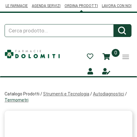
Passa
LE FARMACIE
AGENDA SERVIZI
ORDINA PRODOTTI
LAVORA CON NOI
al
contenuto
principale
Cerca
Cerca
Prodotto
prodotti
0
inseriti
Catalogo Prodotti /
Strumenti e Tecnologia
/
Autodiagnostici
/
Termometri