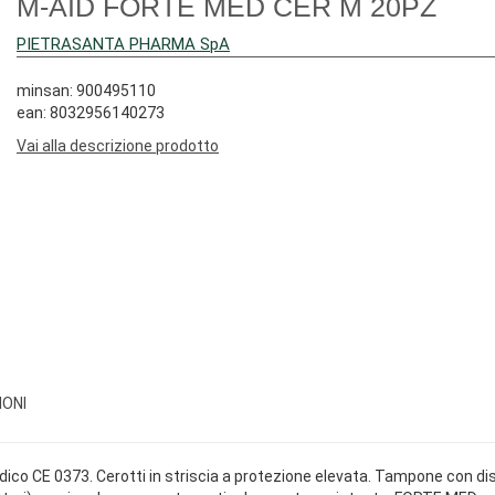
M-AID FORTE MED CER M 20PZ
PIETRASANTA PHARMA SpA
minsan: 900495110
ean: 8032956140273
Vai alla descrizione prodotto
IONI
ico CE 0373. Cerotti in striscia a protezione elevata. Tampone con di