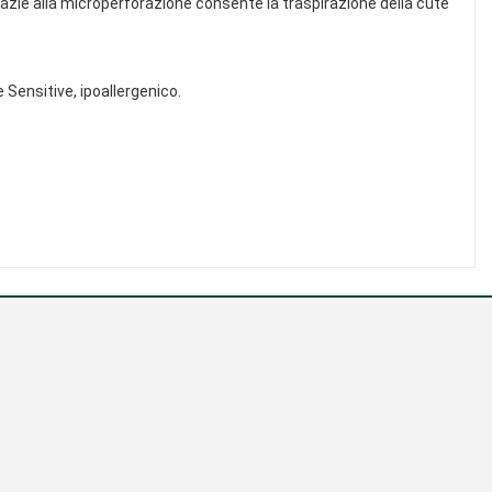
razie alla microperforazione consente la traspirazione della cute
Sensitive, ipoallergenico.