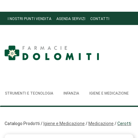
Passa
al
contenuto
I NOSTRI PUNTI VENDITA
AGENDA SERVIZI
CONTATTI
principale
Ordini
Farmacie
Dolomiti
STRUMENTI E TECNOLOGIA
INFANZIA
IGIENE E MEDICAZIONE
Catalogo Prodotti /
Igiene e Medicazione
/
Medicazione
/
Cerotti