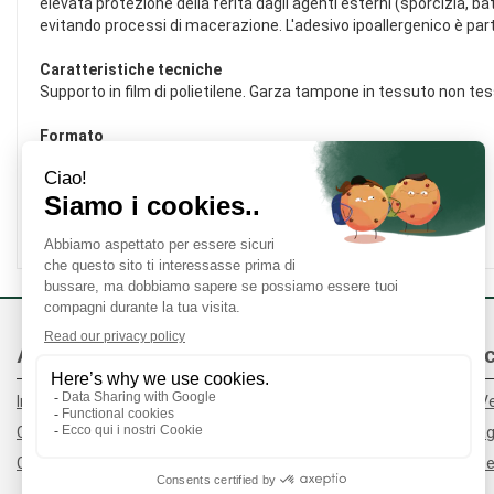
elevata protezione della ferita dagli agenti esterni (sporcizia,
evitando processi di macerazione. L'adesivo ipoallergenico è parti
Caratteristiche tecniche
Supporto in film di polietilene. Garza tampone in tessuto non te
Formato
- 78x20 mm (medio). Confezione da 20 o 100 pezzi.
- 78x26 mm (grande). Confezione da 10 o 100 pezzi.
Cod.
17510 / 17515 / 17528 / 17529
Area Utente
Link Veloc
Informativa Privacy
Condizioni di V
Cookie Policy
Modalità di P
Contatti
Modalità di Spe