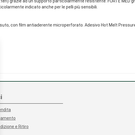
 batteri) grazie ad un supporto particolarmente resistente. FORTE MED g
colarmente indicato anche per le pelli più sensibili.
ssuto, con film antiaderente microperforato. Adesivo Hot Melt Pressure 
i
endita
agamento
dizione e Ritiro