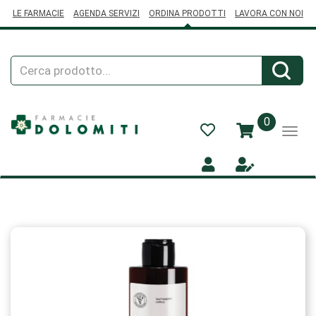
Passa
LE FARMACIE
AGENDA SERVIZI
ORDINA PRODOTTI
LAVORA CON NOI
al
contenuto
principale
Cerca
Cerca
Prodotto
prodotti
0
inseriti