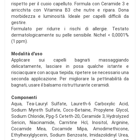
rispetto per il cuoio capelluto. Formula con Ceramide 3 e
arricchita con Vitamina B3 che nutre e ripara. Dona
morbidezza e luminosità. Ideale per capelli difficili da
gestire.
Formulato per ridurre i rischi di allergie. Testato
dermatologicamente su pelle sensibile. Nichel < 0,0001%
(1 ppm).
Modalità d'uso
Applicare sui capelli bagnati massaggiando
delicatamente, lasciare in posa qualche istante e
risciacquare con acqua tiepida; ripetere se necessario una
seconda applicazione. Per migliorare la pettinabilità da
bagnati, usare il balsamo ristrutturante ceramidi.
Componenti
Aqua, Tea-Lauryl Sulfate, Laureth-6 Carboxylic Acid,
Sodium Myreth Sulfate, Coco-Betaine, Propylene Glycol,
Sodium Chloride, Ppg-5 Ceteth-20, Ceramide 3, Hydrolyzed
Sericin, Niacinamide, Carnitine Hcl, Inositol, Arginine,
Cocamide Mea, Cocamide Mipa, Amodimethicone,
Ethylhexylglycerin, Sodium Benzoate, Imidazolidinyl Urea,