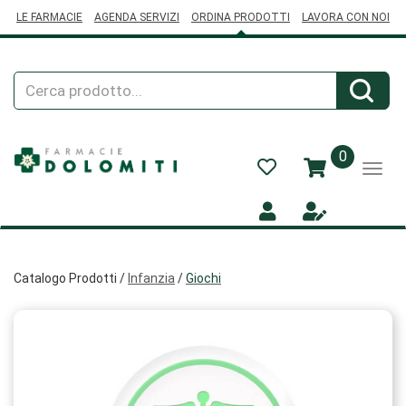
Passa
LE FARMACIE
AGENDA SERVIZI
ORDINA PRODOTTI
LAVORA CON NOI
al
contenuto
principale
Cerca
Cerca
Prodotto
prodotti
0
inseriti
Catalogo Prodotti /
Infanzia
/
Giochi