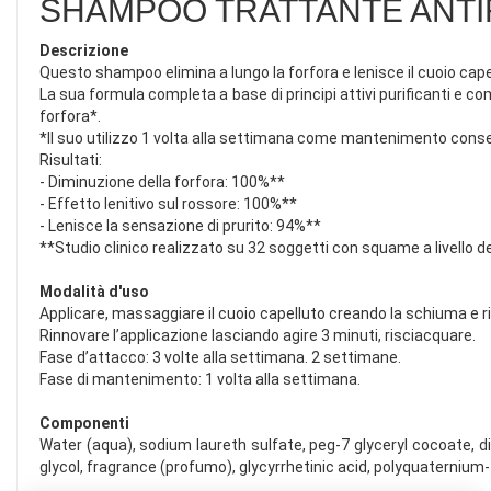
SHAMPOO TRATTANTE ANT
Descrizione
Questo shampoo elimina a lungo la forfora e lenisce il cuoio cap
La sua formula completa a base di principi attivi purificanti e c
forfora*.
*Il suo utilizzo 1 volta alla settimana come mantenimento consen
Risultati:
- Diminuzione della forfora: 100%**
- Effetto lenitivo sul rossore: 100%**
- Lenisce la sensazione di prurito: 94%**
**Studio clinico realizzato su 32 soggetti con squame a livello d
Modalità d'uso
Applicare, massaggiare il cuoio capelluto creando la schiuma e r
Rinnovare l’applicazione lasciando agire 3 minuti, risciacquare.
Fase d’attacco: 3 volte alla settimana. 2 settimane.
Fase di mantenimento: 1 volta alla settimana.
Componenti
Water (aqua), sodium laureth sulfate, peg-7 glyceryl cocoate, di
glycol, fragrance (profumo), glycyrrhetinic acid, polyquaternium