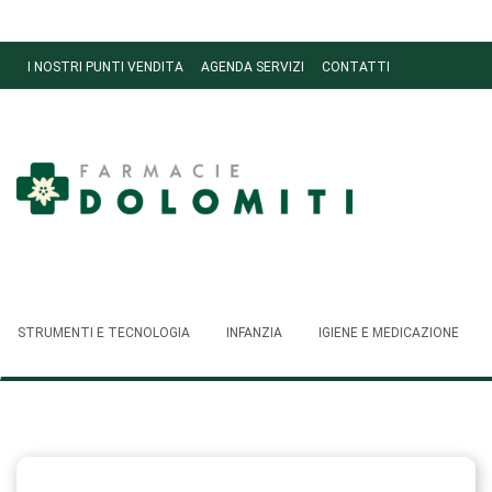
Passa
al
contenuto
I NOSTRI PUNTI VENDITA
AGENDA SERVIZI
CONTATTI
principale
Ordini
Farmacie
Dolomiti
STRUMENTI E TECNOLOGIA
INFANZIA
IGIENE E MEDICAZIONE