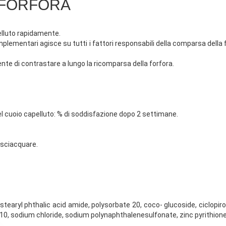
IFORFORA
elluto rapidamente.
omplementari agisce su tutti i fattori responsabili della comparsa del
te di contrastare a lungo la ricomparsa della forfora.
el cuoio capelluto: % di soddisfazione dopo 2 settimane.
isciacquare.
stearyl phthalic acid amide, polysorbate 20, coco- glucoside, ciclopi
-10, sodium chloride, sodium polynaphthalenesulfonate, zinc pyrithione