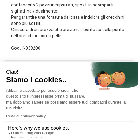
contengono 2 pezzi incapsulati, riposti in scomparti
sigillati individualmente.
Per garantire una foratura delicata e indolore gli orecchini
sono più sottili.
Chiusura di sicurezza che previene il contatto della punta
dell'orecchino con la pelle.
Cod.
IN039200
Area Utente
Link Veloci
Informativa Privacy
Condizioni di Vendita
Cookie Policy
Modalità di Pagamento
Contatti
Modalità di Spedizione e Ritiro
FARMACIA DOLOMITI
- Via Frontin nr. 2/A 32028 Trichiana (BL)