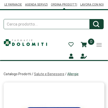
Passa
LE FARMACIE
AGENDA SERVIZI
ORDINA PRODOTTI
LAVORA CON NOI
al
contenuto
principale
Cerca
Cerca
Prodotto
prodotti
0
inseriti
Catalogo Prodotti /
Salute e Benessere
/
Allergie