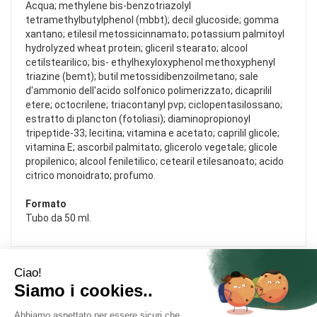
Acqua; methylene bis-benzotriazolyl
tetramethylbutylphenol (mbbt); decil glucoside; gomma
xantano; etilesil metossicinnamato; potassium palmitoyl
hydrolyzed wheat protein; gliceril stearato; alcool
cetilstearilico; bis- ethylhexyloxyphenol methoxyphenyl
triazine (bemt); butil metossidibenzoilmetano; sale
d'ammonio dell'acido solfonico polimerizzato; dicaprilil
etere; octocrilene; triacontanyl pvp; ciclopentasilossano;
estratto di plancton (fotoliasi); diaminopropionoyl
tripeptide-33; lecitina; vitamina e acetato; caprilil glicole;
vitamina E; ascorbil palmitato; glicerolo vegetale; glicole
propilenico; alcool feniletilico; cetearil etilesanoato; acido
citrico monoidrato; profumo.
Formato
Tubo da 50 ml.
Area Utente
Link Veloci