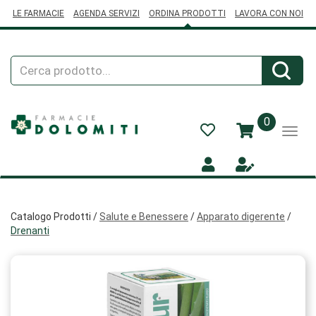
Passa
LE FARMACIE
AGENDA SERVIZI
ORDINA PRODOTTI
LAVORA CON NOI
al
contenuto
principale
Cerca
Cerca
Prodotto
prodotti
0
inseriti
Catalogo Prodotti /
Salute e Benessere
/
Apparato digerente
/
Drenanti