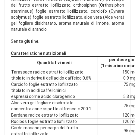
del frutto estratto liofilizzato, orthosiphon (Orthosiphon
stamineus) foglie estratto liofilizzato, carciofo (Cynara
scolymus) foglie estratto liofilizzato, aloe vera (Aloe vera)
gel fogliare disidratato, aroma naturale di limone, aroma
naturale di arancio.
Senza
glutine
.
Caratteristiche nutrizionali
per dose gio
Quantitativi medi
(1 misurino dosat
Tarassaco radice estratto liofilizzato
150 m
titolato in derivati dell'acido caffeico 0,6%
0,9 m
Carciofo foglie estratto liofilizzato
75 m
titolato in acidi caffeilchinici
espressi come acido clorogenico
5,3 m
Aloe vera gel fogliare disidratato
75 m
concentrazione rispetto al fresco = 200:1
Bardana radice estratto liofilizzato
120 m
Rooibos foglie estratto liofilizzato
120 m
Cardo mariano pericarpo del frutto
95 m
estratto liofilizzato