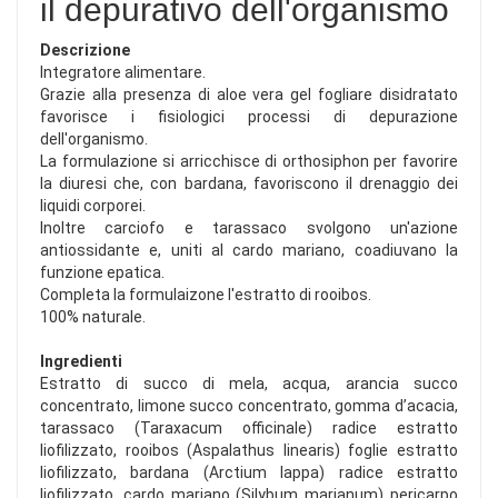
il depurativo dell'organismo
Descrizione
Integratore alimentare.
Grazie alla presenza di aloe vera gel fogliare disidratato
favorisce i fisiologici processi di depurazione
dell'organismo.
La formulazione si arricchisce di orthosiphon per favorire
la diuresi che, con bardana, favoriscono il drenaggio dei
liquidi corporei.
Inoltre carciofo e tarassaco svolgono un'azione
antiossidante e, uniti al cardo mariano, coadiuvano la
funzione epatica.
Completa la formulaizone l'estratto di rooibos.
100% naturale.
Ingredienti
Estratto di succo di mela, acqua, arancia succo
concentrato, limone succo concentrato, gomma d’acacia,
tarassaco (Taraxacum officinale) radice estratto
liofilizzato, rooibos (Aspalathus linearis) foglie estratto
liofilizzato, bardana (Arctium lappa) radice estratto
liofilizzato, cardo mariano (Silybum marianum) pericarpo