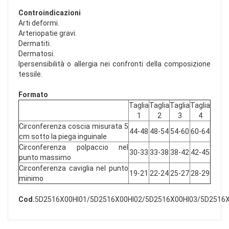
Controindicazioni
Arti deformi.
Arteriopatie gravi.
Dermatiti.
Dermatosi.
Ipersensibilità o allergia nei confronti della composizione
tessile.
Formato
Taglia
Taglia
Taglia
Taglia
1
2
3
4
Circonferenza coscia misurata 5
44-48
48-54
54-60
60-64
cm sotto la piega inguinale
Circonferenza polpaccio nel
30-33
33-38
38-42
42-45
punto massimo
Circonferenza caviglia nel punto
19-21
22-24
25-27
28-29
minimo
Cod.
5D2516X00HI01/5D2516X00HI02/5D2516X00HI03/5D2516X