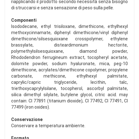
riapplicando il prodotto secondo necessità senza bisogno
di struccarsi e senza sensazione di peso sulla pelle.
Componenti
Isododecane, ethyl trisiloxane, dimethicone, ethylhexyl
methoxycinnamate, diphenyl dimethicone/vinyl diphenyl
dimethicone/silsesquioxane crosspolymer, ethylene
brassylate, disteardimonium hectorite,
polymethylsilsesquioxane, diamond powder,
Rhododendron ferrugineum extract, tocopheryl acetate,
dolomite powder, sodium hyaluronate, mica, peg-10
dimethicone, acrylates/dimethicone copolymer, propylene
carbonate, methicone, ethylhexyl palmitate,
caprylic/capric triglyceride, lecithin, talc,
triethoxycaprylylsilane, tocopherol, ascorbyl palmitate,
silica dimethyl silylate, butylene glycol, citric acid. may
contain: CI 77891 (titanium dioxide), CI 77492, CI 77491, CI
77499 (iron oxides).
Conservazione
Conservare a temperatura ambiente.
Formato