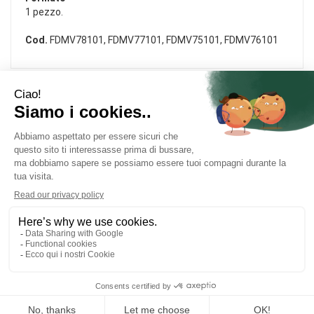
1 pezzo.
Cod.
FDMV78101, FDMV77101, FDMV75101, FDMV76101
Area Utente
Link Veloci
Informativa Privacy
Condizioni di Vendita
Cookie Policy
Modalità di Pagamento
Contatti
Modalità di Spedizione e Ritiro
FARMACIA DOLOMITI
- Via Frontin nr. 2/A 32028 Trichiana (BL)
infotrichiana@farmaciedolomiti.it
|
Tel.: 0437554440
| P.Iva:
01194600258 | Numero R.E.A.: BL - 402693
Powered by
Prenofa
Web Design
Fulcri srl