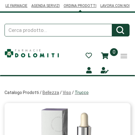
Passa
LE FARMACIE
AGENDA SERVIZI
ORDINA PRODOTTI
LAVORA CON NOI
al
contenuto
principale
Cerca
Cerca
Prodotto
prodotti
0
inseriti
Catalogo Prodotti /
Bellezza
/
Viso
/
Trucco