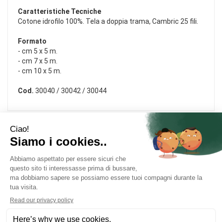
Caratteristiche Tecniche
Cotone idrofilo 100%. Tela a doppia trama, Cambric 25 fili.
Formato
- cm 5 x 5 m.
- cm 7 x 5 m.
- cm 10 x 5 m.
Cod.
30040 / 30042 / 30044
Area Utente
Link Veloci
Informativa Privacy
Condizioni di Vendita
Cookie Policy
Modalità di Pagamento
Contatti
Modalità di Spedizione e Ritiro