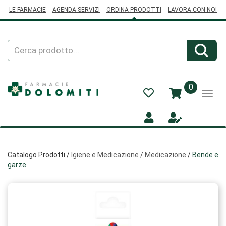
Passa
LE FARMACIE
AGENDA SERVIZI
ORDINA PRODOTTI
LAVORA CON NOI
al
contenuto
principale
Cerca
Cerca
Prodotto
prodotti
0
inseriti
Catalogo Prodotti /
Igiene e Medicazione
/
Medicazione
/
Bende e
garze