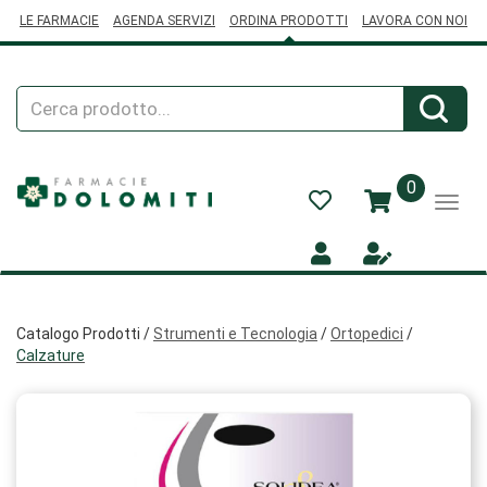
Passa
LE FARMACIE
AGENDA SERVIZI
ORDINA PRODOTTI
LAVORA CON NOI
al
contenuto
principale
Cerca
Cerca
Prodotto
prodotti
0
inseriti
Catalogo Prodotti /
Strumenti e Tecnologia
/
Ortopedici
/
Calzature