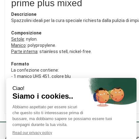
prime plus mixed
Descrizione
Spazzolini ideali per la cura speciale richiesta dalla pulizia di im
Composizione
Setole
: nylon.
Manico
: polypropylene.
Parte interna
: stainless stell, nickel-free.
Formato
La confezione contiene:
- 1 manico UHS 451, colore blu
- 5 testine miste, misure da CPS 406 a 411
- cappuccio.
Cod.
73303012
Area Utente
Link Veloc