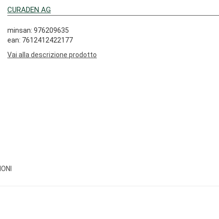
CURADEN AG
minsan: 976209635
ean: 7612412422177
Vai alla descrizione prodotto
IONI