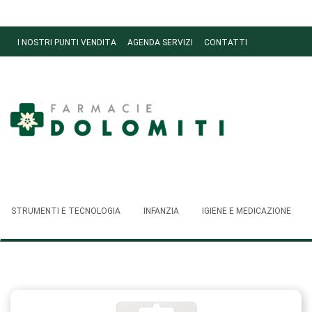
Passa
al
contenuto
I NOSTRI PUNTI VENDITA
AGENDA SERVIZI
CONTATTI
principale
Ordini
Farmacie
Dolomiti
STRUMENTI E TECNOLOGIA
INFANZIA
IGIENE E MEDICAZIONE