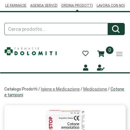
Passa
LE FARMACIE
AGENDA SERVIZI
ORDINA PRODOTTI
LAVORA CON NOI
al
contenuto
principale
Cerca
Cerca
Prodotto
prodotti
0
inseriti
Catalogo Prodotti /
Igiene e Medicazione
/
Medicazione
/
Cotone
e tamponi