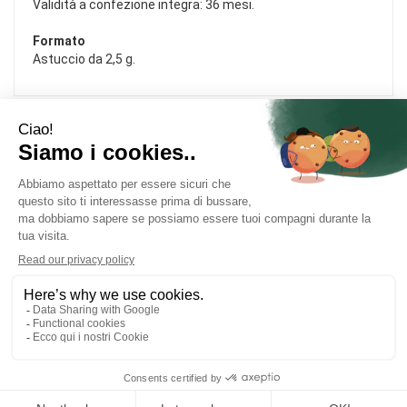
Validità a confezione integra: 36 mesi.
Formato
Astuccio da 2,5 g.
Area Utente
Link Veloci
Informativa Privacy
Condizioni di Vendita
Cookie Policy
Modalità di Pagamento
Contatti
Modalità di Spedizione e Ritiro
FARMACIA DOLOMITI
- Via Frontin nr. 2/A 32028 Trichiana (BL)
infotrichiana@farmaciedolomiti.it
|
Tel.: 0437554440
| P.Iva:
01194600258 | Numero R.E.A.: BL - 402693
Powered by
Prenofa