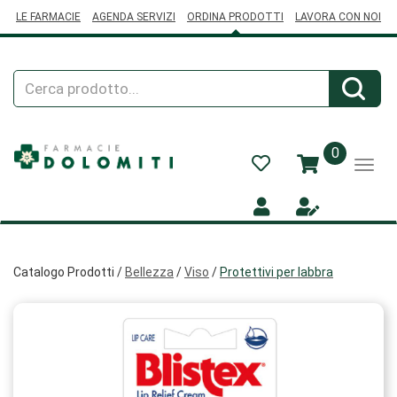
Passa
LE FARMACIE
AGENDA SERVIZI
ORDINA PRODOTTI
LAVORA CON NOI
al
contenuto
principale
Cerca
Cerca
Prodotto
prodotti
0
inseriti
Catalogo Prodotti /
Bellezza
/
Viso
/
Protettivi per labbra