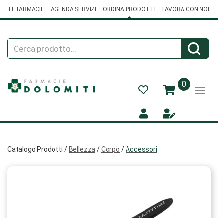
Passa
LE FARMACIE
AGENDA SERVIZI
ORDINA PRODOTTI
LAVORA CON NOI
al
contenuto
principale
Cerca
Cerca
Prodotto
prodotti
0
inseriti
Catalogo Prodotti /
Bellezza
/
Corpo
/
Accessori