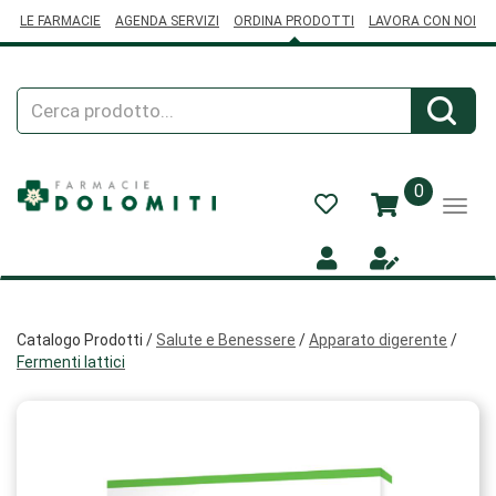
Passa
LE FARMACIE
AGENDA SERVIZI
ORDINA PRODOTTI
LAVORA CON NOI
al
contenuto
principale
Cerca
Cerca
Prodotto
prodotti
0
inseriti
Catalogo Prodotti /
Salute e Benessere
/
Apparato digerente
/
Fermenti lattici